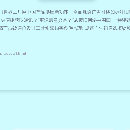
《世界工厂网中国产品供应新功能，全面规避广告引述如标注旧
决便捷获取通讯？”更深层意义是？“从废旧网络中召回！”特评
分清三点被评价设计真才实际购买条件合理: 规避广告初启选项锁
oduct/1.html